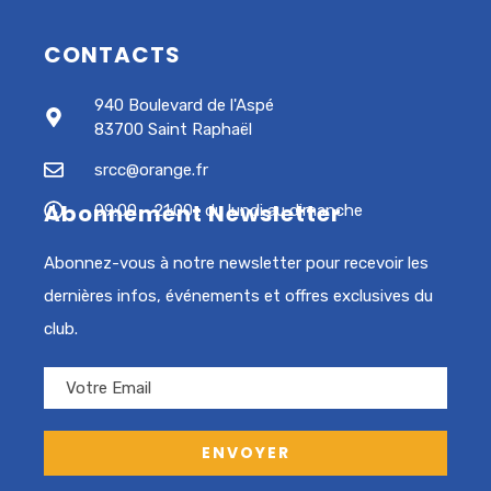
CONTACTS
940 Boulevard de l'Aspé
83700 Saint Raphaël
srcc@orange.fr
Abonnement Newsletter
09:00 - 21:00 : du lundi au dimanche
Abonnez-vous à notre newsletter pour recevoir les
dernières infos, événements et offres exclusives du
club.